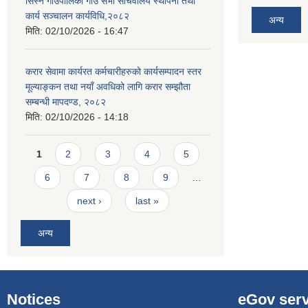
सिस्ने गाउँपालिका गाउँ सभा सचिवालय स्थापना तथा
कार्य सञ्चालन कार्यविधि,२०८२
अन्य
मिति:
02/10/2026 - 16:47
करार सेवामा कार्यरत कर्मचारीहरुको कार्यसम्पादन स्तर
मूल्याङ्कन तथा नयाँ अवधिको लागि करार सम्झौता
सम्बन्धी मापदण्ड, २०८२
मिति:
02/10/2026 - 14:18
Pages
1
2
3
4
5
6
7
8
9
…
next ›
last »
अन्य
Notices
eGov serv