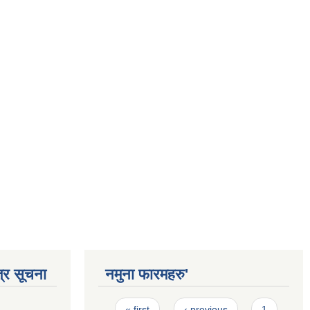
्र सूचना
नमुना फारमहरु'
Pages
« first
‹ previous
1