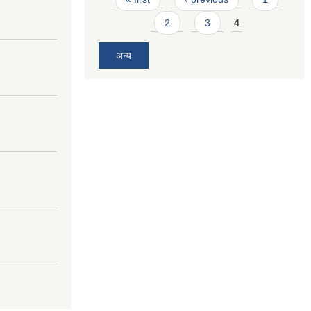
2
3
4
अन्य