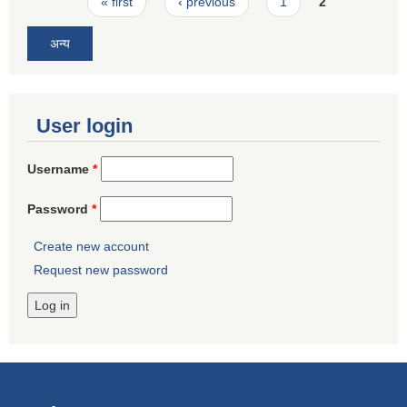
Pages
« first
‹ previous
1
2
अन्य
User login
Username
*
Password
*
Create new account
Request new password