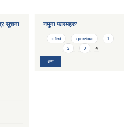
्र सूचना
नमुना फारमहरु'
Pages
« first
‹ previous
1
2
3
4
अन्य