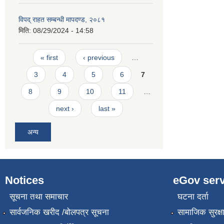
विपद् राहत सम्बन्धी मापदण्ड, २०८१
मिति:
08/29/2024 - 14:58
Pages
« first
‹ previous
…
3
4
5
6
7
8
9
10
11
…
next ›
last »
अन्य
Notices
eGov serv
सूचना तथा समाचार
घटना दर्ता
सार्वजनिक खरीद /बोलपत्र सूचना
सामाजिक सुरक्ष