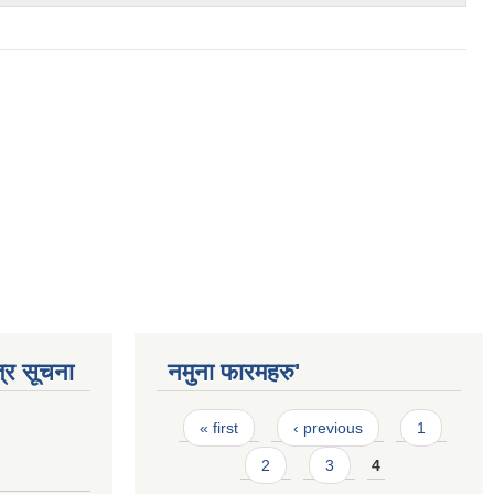
्र सूचना
नमुना फारमहरु'
Pages
« first
‹ previous
1
2
3
4