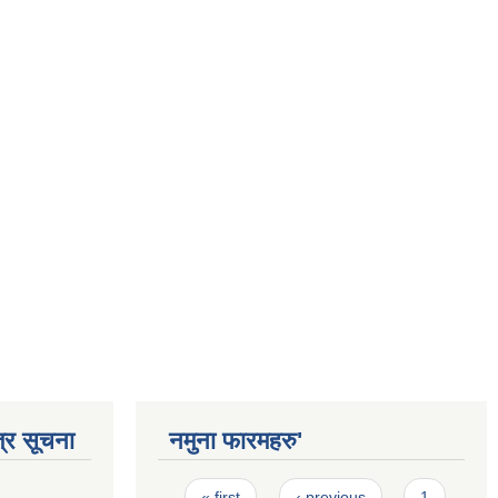
्र सूचना
नमुना फारमहरु'
Pages
« first
‹ previous
1