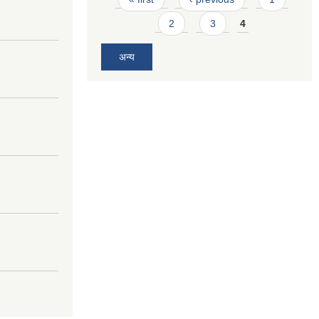
2
3
4
अन्य