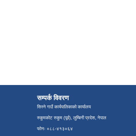
सम्पर्क विवरण
सिस्ने गाउँ कार्यपालिकाको कार्यालय
रुकुमकोट रुकुम (पूर्व), लुम्बिनी प्रदेश, नेपाल
फोनः ०८८-४१३०६४