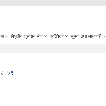
जना
विधुतीय शुसासन सेवा
प्रतिवेदन
सूचना तथा जानकारी
२०७८।७९
न २०७८।७९