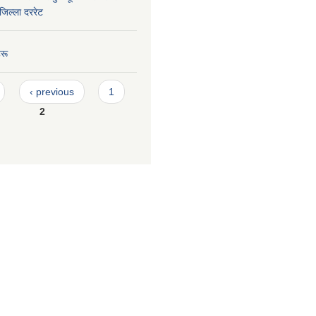
जिल्ला दररेट
रू
‹ previous
1
2