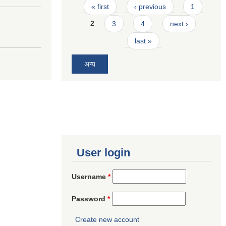
Pages
« first
‹ previous
1
2
3
4
next ›
last »
अन्य
User login
Username
*
Password
*
Create new account